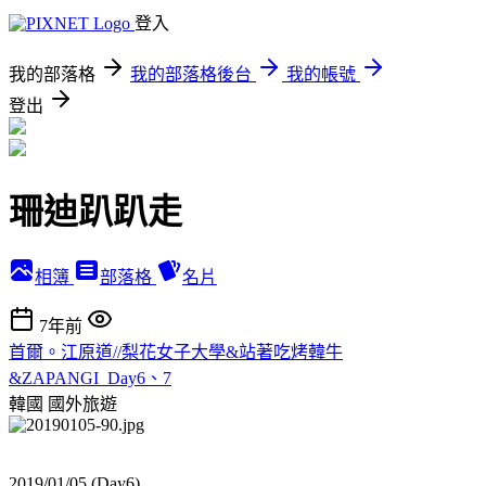
登入
我的部落格
我的部落格後台
我的帳號
登出
珊迪趴趴走
相簿
部落格
名片
7年前
首爾。江原道//梨花女子大學&站著吃烤韓牛
&ZAPANGI_Day6、7
韓國
國外旅遊
2019/01/05 (Day6)