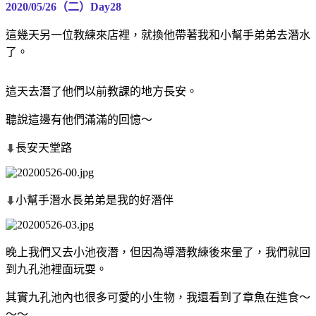
2020/05/26（二）Day28
這幾天另一位教練來店裡，就換他帶著我和小幫手弟弟去潛水
了。
這天去潛了他們以前教課的地方長安。
聽說這邊有他們滿滿的回憶～
長安天堂路
⬇
小幫手潛水長弟弟是我的好潛伴
⬇
晚上我們又去小池夜潛，但因為導潛教練後來暈了，我們就回
到九孔池裡面玩耍。
其實九孔池內也很多可愛的小生物，我還看到了章魚在進食～
～～