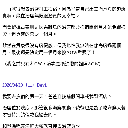
一直就很想去潛店打工換宿，因為平常自己出去潛水真的超級
貴啊，能在潛店無限跟潛真的太幸福。
而會選擇貢寮則是因為離島的潛店都要換宿兩個月才能免費換
證，但貢寮的只要一個月。
雖然在貢寮很沒有度假感，但我也怕我無法在離島度過兩個
月，最後還是決定用一個月來換AOW證照了！
（我之前只有考OW，這次是換進階的證照AOW）
2020/04/29（三）Day1
我要去換宿的第一天，爸爸直接請假開車載我到潛店。
潛店位於澳底，那邊很多海鮮餐廳，爸爸也是為了吃海鮮大餐
才會特別請假載我過去的。
和爸媽吃完海鮮大餐就直接去潛店囉～