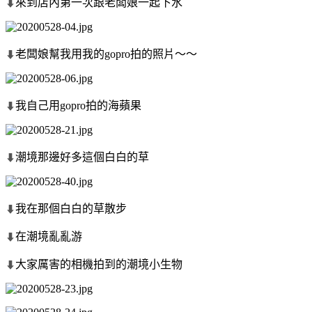
來到店內第一次跟老闆娘一起下水
⬇
老闆娘幫我用我的gopro拍的照片～～
⬇
我自己用gopro拍的海蘋果
⬇
潮境那邊好多這個白白的草
⬇
我在那個白白的草散步
⬇
在潮境亂亂游
⬇
大家厲害的相機拍到的潮境小生物
⬇