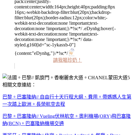
pack:center;justify-
content:center;width:164px;height:40px;padding:8px
16px;-webkit-backdrop-filter:blur(20px);backdrop-
filter:blur(20px);border-radius:12px;color:white;-
webkit-text-decoration:none !important;text-
decoration:none !important;}/*!sc*/ .eDynhg:hover{-
webkit-text-decoration:none !important;text-
decoration:none !important;}/*!sc*/ data-
styled.g160[id="sc-1ykasxb-0"]
{content:"eDynhg,"}/*!sc*/
請我喝珍奶！
相關文章連結：
巴黎。巴塞隆納// 自由行十天行程大綱、費用。帶媽媽人生第
一次踏上歐洲。長榮航空去程
巴黎。巴塞隆納// Vueling伏林航空。奧利機場(ORY)飛巴塞隆
納(BCN)。巴塞隆納機場交通