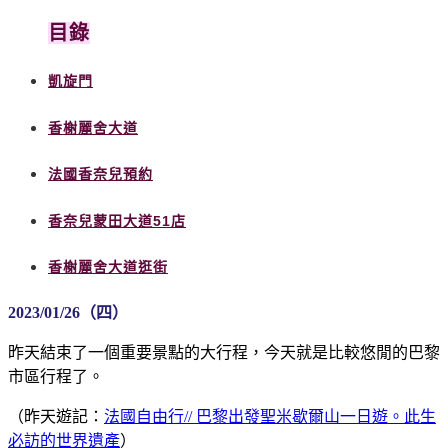
目錄
凱旋門
香榭麗舍大道
法國香奈兒預約
香奈兒蒙田大道51店
香榭麗舍大道逛街
2023/01/26（四）
昨天結束了一個重要景點的大行程，今天就是比較悠閒的巴黎
市區行程了。
（昨天遊記：
法國自由行// 巴黎出發聖米歇爾山一日遊。此生
必訪的世界遺產
）