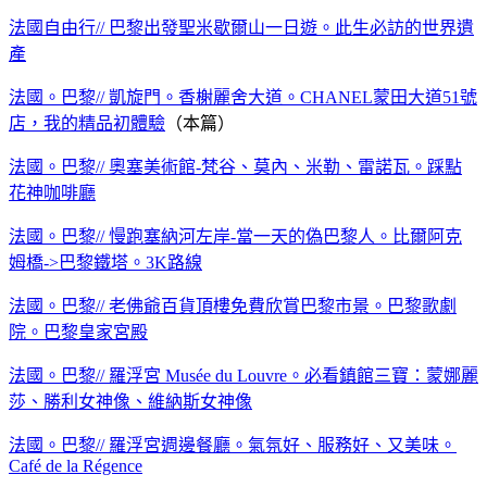
法國自由行// 巴黎出發聖米歇爾山一日遊。此生必訪的世界遺
產
法國。巴黎// 凱旋門。香榭麗舍大道。CHANEL蒙田大道51號
店，我的精品初體驗
（本篇）
法國。巴黎// 奧塞美術館-梵谷、莫內、米勒、雷諾瓦。踩點
花神咖啡廳
法國。巴黎// 慢跑塞納河左岸-當一天的偽巴黎人。比爾阿克
姆橋->巴黎鐵塔。3K路線
法國。巴黎// 老佛爺百貨頂樓免費欣賞巴黎市景。巴黎歌劇
院。巴黎皇家宮殿
法國。巴黎// 羅浮宮 Musée du Louvre。必看鎮館三寶：蒙娜麗
莎、勝利女神像、維納斯女神像
法國。巴黎// 羅浮宮週邊餐廳。氣氛好、服務好、又美味。
Café de la Régence