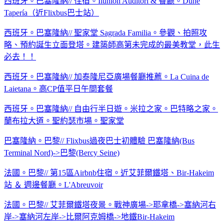
西班牙。巴塞隆納// 住宿。Ilunion Auditori & 餐廳。Dune
Tapería（近Flixbus巴士站）
西班牙。巴塞隆納// 聖家堂 Sagrada Familia。參觀、拍照攻
略、預約誕生立面登塔。建築師高第未完成的最美教堂，此生
必去！！
西班牙。巴塞隆納// 加泰隆尼亞廣場餐廳推薦。La Cuina de
Laietana。高CP值平日午間套餐
西班牙。巴塞隆納// 自由行半日遊。米拉之家。巴特略之家。
蘭布拉大道。聖約瑟市場。聖家堂
巴塞隆納。巴黎// Flixbus過夜巴士初體驗 巴塞隆納(Bus
Terminal Nord)->巴黎(Bercy Seine)
法國。巴黎// 第15區Airbnb住宿。近艾菲爾鐵塔、Bir-Hakeim
站 ＆ 週邊餐廳。L'Abreuvoir
法國。巴黎// 艾菲爾鐵塔夜景。戰神廣場->耶拿橋->塞納河右
岸->塞納河左岸->比爾阿克姆橋->地鐵Bir-Hakeim