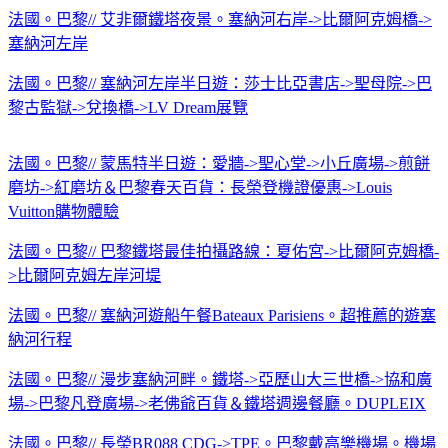
法國。巴黎// 艾非爾鐵塔夜景。塞納河右岸->比爾阿克姆橋->
塞納河左岸
法國。巴黎// 塞納河左岸半日遊：莎士比亞書店->聖母院->巴
黎古監獄->兌換橋->LV Dream展覽
法國。巴黎// 蒙馬特半日遊：愛牆->聖心堂->小丘廣場->煎餅
磨坊->紅磨坊＆巴黎春天百貨：長榮登機證優惠->Louis
Vuitton購物體驗
法國。巴黎// 巴黎鐵塔最佳拍攝路線：夏佑宮->比爾阿克姆橋-
>比爾阿克姆左岸河堤
法國。巴黎// 塞納河遊船午餐Bateaux Parisiens。超推薦的遊塞
納河行程
法國。巴黎// 漫步塞納河畔。鐵塔->亞歷山大三世橋->協和廣
場->巴黎凡登廣場->老佛爺百貨＆鐵塔週邊餐廳。DUPLEIX
法國。巴黎// 長榮BR088 CDG->TPE。巴黎戴高樂機場。機場