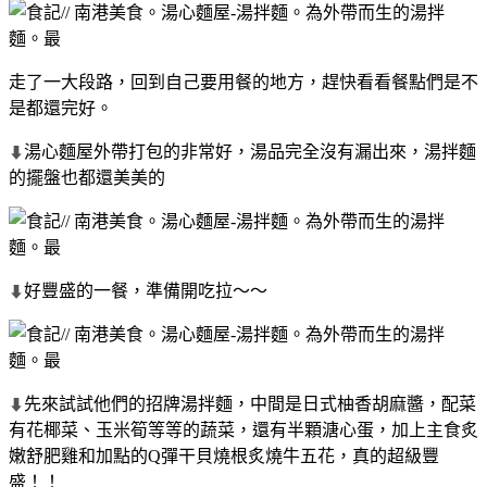
走了一大段路，回到自己要用餐的地方，趕快看看餐點們是不
是都還完好。
湯心麵屋外帶打包的非常好，湯品完全沒有漏出來，湯拌麵
⬇
的擺盤也都還美美的
好豐盛的一餐，準備開吃拉～～
⬇
先來試試他們的招牌湯拌麵，中間是日式柚香胡麻醬，配菜
⬇
有花椰菜、玉米筍等等的蔬菜，還有半顆溏心蛋，加上主食炙
嫩舒肥雞和加點的Q彈干貝燒根炙燒牛五花，真的超級豐
盛！！