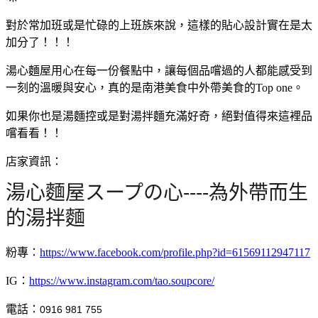
對於常加班或是忙碌的上班族來說，這樣的貼心設計實在是太
加分了！！！
湯心麵屋用心在每一份餐點中，讓每個品嚐過的人都能感受到
一刻的溫暖與安心，真的是南港美食中外帶美食的Top one。
如果你也是湯麵控或是對湯拌麵充滿好奇，絕對值得來這裡品
嚐看看！！
店家資訊：
湯心麵屋スープの心----為外帶而生
的湯拌麵
粉專：
https://www.facebook.com/profile.php?id=61569112947117
IG：
https://www.instagram.com/tao.soupcore/
電話：
0916 981 755