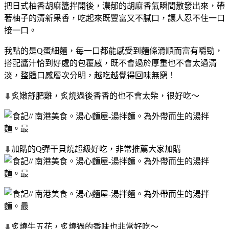
把日式柚香胡麻醬拌開後，濃郁的胡麻香氣瞬間散發出來，帶
著柚子的清新果香，吃起來既豐富又不膩口，讓人忍不住一口
接一口。
我點的是Q蛋細麵，每一口都能感受到麵條滑順而富有嚼勁，
搭配醬汁恰到好處的包覆感，既不會過於厚重也不會太過清
淡，整體口感層次分明，越吃越覺得回味無窮！
炙嫩舒肥雞，炙燒過後香香的也不會太柴，很好吃～
⬇
加購的Q彈干貝燒超級好吃，非常推薦大家加購
⬇
炙燒牛五花，炙燒過的香味也非常好吃～
⬇