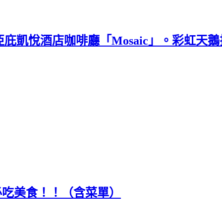
K」。亞庇凱悅酒店咖啡廳「Mosaic」。彩虹
必吃美食！！（含菜單）