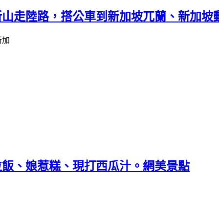
亞新山走陸路，搭公車到新加坡兀蘭、新加坡
雞粒飯、娘惹糕、現打西瓜汁。網美景點