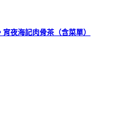
訂購）。宵夜海記肉骨茶（含菜單）