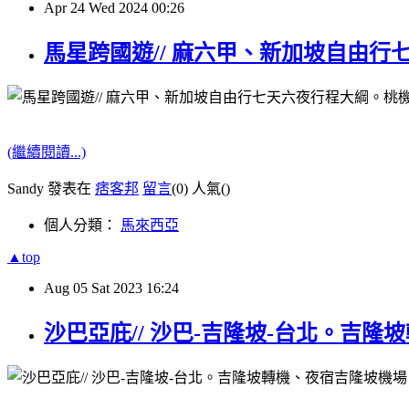
Apr
24
Wed
2024
00:26
馬星跨國遊// 麻六甲、新加坡自由行
(繼續閱讀...)
Sandy 發表在
痞客邦
留言
(0)
人氣(
)
個人分類：
馬來西亞
▲top
Aug
05
Sat
2023
16:24
沙巴亞庇// 沙巴-吉隆坡-台北。吉隆坡轉