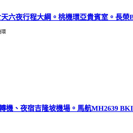
七天六夜行程大綱。桃機環亞貴賓室。長榮BR
機、夜宿吉隆坡機場。馬航MH2639 BKI->K