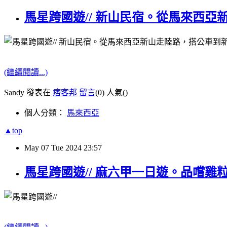
馬星跨國遊// 新山民宿。從馬來西
(繼續閱讀...)
Sandy 發表在
痞客邦
留言
(0)
人氣(
)
個人分類：
馬來西亞
▲top
May
07
Tue
2024
23:57
馬星跨國遊// 麻六甲一日遊。品嚐