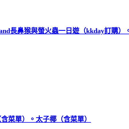
 Wetland長鼻猴與螢火蟲一日遊（kkday
飯（含菜單）。太子椰（含菜單）