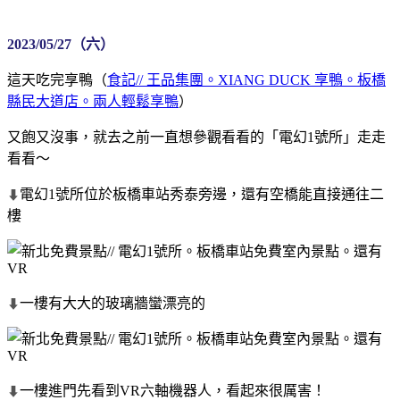
2023/05/27（六）
這天吃完享鴨（
食記// 王品集團。XIANG DUCK 享鴨。板橋
縣民大道店。兩人輕鬆享鴨
）
又飽又沒事，就去之前一直想參觀看看的「電幻1號所」走走
看看～
電幻1號所位於板橋車站秀泰旁邊，還有空橋能直接通往二
⬇
樓
一樓有大大的玻璃牆蠻漂亮的
⬇
一樓進門先看到VR六軸機器人，看起來很厲害！
⬇